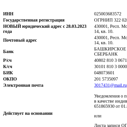
ИНН
025003683572
Государственная регистрация
ОГРНИП 322 028
НОВЫЙ юридический адрес с 28.03.2023
430001, Респ. Мо
года
14, кв. 10.
430001, Респ. Мо
Почтовый адрес
14, кв. 10.
БАШКИРСКОЕ 
Банк
СБЕРБАНК
Р/сч
40802 810 3 067
К/сч
30101 810 3 000
БИК
048073601
ОКПО
201 5735097
Электронная почта
3017431@mail.ru
Уведомления о п
в качестве инд
651865930 от 01.
Действует на основании
или
Листа записи О